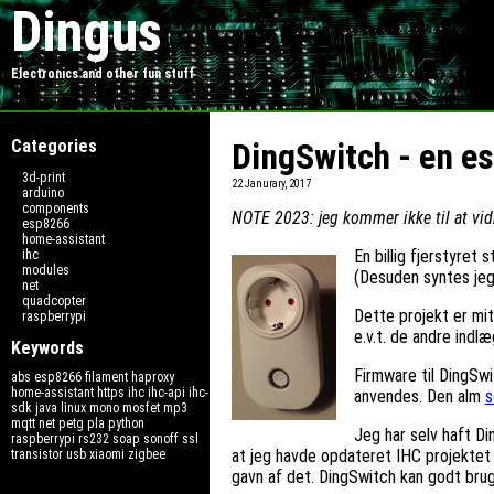
Dingus
Electronics and other fun stuff
Categories
DingSwitch - en es
3d-print
22 Janurary, 2017
arduino
components
NOTE 2023: jeg kommer ikke til at vi
esp8266
home-assistant
En billig fjerstyret
ihc
modules
(Desuden syntes jeg
net
quadcopter
Dette projekt er mi
raspberrypi
e.v.t. de andre indl
Keywords
Firmware til DingSw
abs
esp8266
filament
haproxy
home-assistant
https
ihc
ihc-api
ihc-
anvendes. Den alm
s
sdk
java
linux
mono
mosfet
mp3
mqtt
net
petg
pla
python
Jeg har selv haft Di
raspberrypi
rs232
soap
sonoff
ssl
at jeg havde opdateret IHC projektet p
transistor
usb
xiaomi
zigbee
gavn af det. DingSwitch kan godt bru